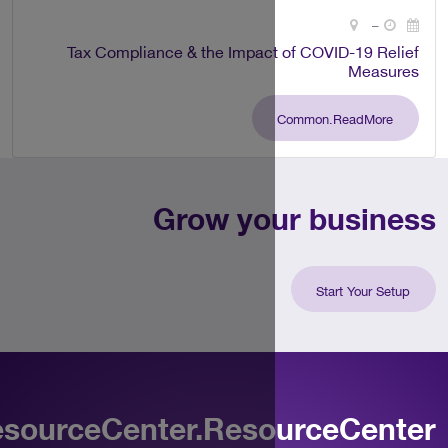
Tax Compliance & the Impact
Grow yo
Common.ResourceCenter.Reso