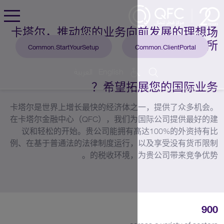
卡塔尔，推动您的业务向
Toggle
Menu
Common.StartYourSetup
العربية
English
希望拓
卡塔尔是世界上增长最快的经济体
在卡塔尔金融中心（QFC），我们
议和轻松的开始。贵公司能拥有高
例、在基于普通法的法律制度运行
的税收环境，
ac