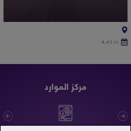
٠٩.٠٣.٢٠٢١
مركز الموارد
xt
on.ResourceCenter.Previous
تأسيس الشركات في مركز قطر للمال