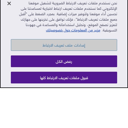
نحن نستخدم ملفات تعريف الارتباط الضرورية لتشغيل موقعنا
الإلكتروني كما نستخدم ملفات تعريف ارتباط اختيارية لمساعدتنا على
تحسين أداء موقعنا ولتوفير ميزات إضافية. بمجرد الضغط على "أقبل
جميع ملفات تعريف الارتباط"، فإنك توافق على تخزينها على جهازك
لتعزيز تصفح الموقع، وتحليل استخداماته والمساعدة في جهودنا
بوابة عملاء مركز قطر للمال
التسويقية.
مزيد من المعلومات حول خصوصيتك
الفعاليات
الأخبار
إعدادات ملف تعريف الارتباط
الوظائف
رفض الكل
اتصل بنا
سياسة الخصوصية
قبول ملفات تعريف الارتباط كلها
شروط الاستخدام
الإبلاغ عن المخالفات
TikTok
LinkedIn
YouTube
Instagram
Twitter
Facebook