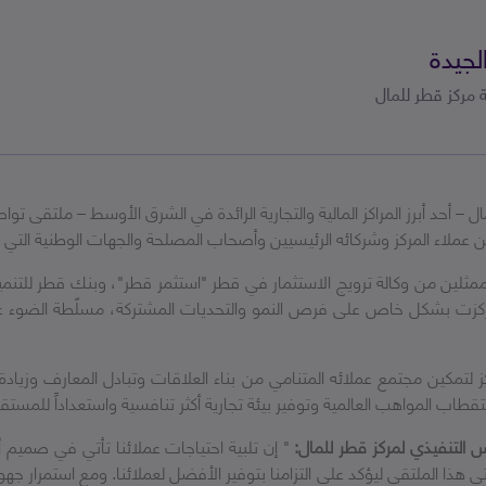
جيدة
ة مركز قطر للمال
ل – أحد
أبرز المراكز المالية والتجارية الرائدة في الشرق الأوسط – ملتقى ت
ين عملاء المركز وشركائه الرئيسيين وأصحاب المصلحة والجهات الوطنية ال
ر من 400 شخص، إلى جانب ممثلين من وكالة ترويج الاستثمار في قطر "استثمر قطر"، وبنك
 ركزت بشكل خاص على فرص النمو والتحديات المشتركة، مسلّطة الضوء عل
لتمكين مجتمع عملائه المتنامي من بناء العلاقات وتبادل المعارف وزيا
اب المواهب العالمية وتوفير بيئة تجارية أكثر تنافسية واستعداداً للمستق
 التنفيذي لمركز قطر للمال:
" إن تلبية احتياجات عملائنا تأتي في صميم 
ى هذا الملتقى ليؤكد على التزامنا بتوفير الأفضل لعملائنا. ومع استمرار ج