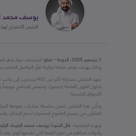
يوسف محمد ال
الرئيس التنفيذي لهيئ
1
ديسمبر 2025، الدوحة – قطر:
استضاف مركز قطر للما
وذلك بهدف توفير منصة حوارية تعزّز التواصل المباشر ب
شهد الملتقى مشاركة أكث
لحلول القوى العاملة (جسور)، وتضمن البرنامج عروضاً
الأسواق الرئيسية.
ويأتي هذا الملتقى ضمن سلسلة مبادرات يقودها المركز 
الملتقى في ترسيخ الطموح المشترك لدعم الابتكار، واستقط
وبهذه المناسبة،
قال السيد/ يوسف محمد الجيدة، الرئيس
وأدوات تساهم في تعزيز القيمة التي نقدمها لهم، وقد أت