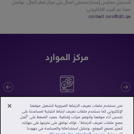
لتسجيل ممارس إعسار/مصفي أعمال في مركز قطر للمال، تواصل
معنا عبر البريد الالكتروني:
contact csrs@qfc.qa
مركز الموارد
xt
on.ResourceCenter.Previous
تأسيس الشركات في مركز قطر للمال
نحن نستخدم ملفات تعريف الارتباط الضرورية لتشغيل موقعنا
الإلكتروني كما نستخدم ملفات تعريف ارتباط اختيارية لمساعدتنا على
تحسين أداء موقعنا ولتوفير ميزات إضافية. بمجرد الضغط على "أقبل
جميع ملفات تعريف الارتباط"، فإنك توافق على تخزينها على جهازك
لتعزيز تصفح الموقع، وتحليل استخداماته والمساعدة في جهودنا
بوابة عملاء مركز قطر للمال
التسويقية.
مزيد من المعلومات حول خصوصيتك